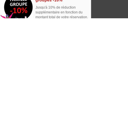
groupes -10%
Jusqu'à 10% de réduction
supplémentaire en fonction du
montant total de votre réservation.
Location casque neuf !
Tous nos casques en location sont
des casques neufs de la saison.
Les casques et les chaussures
sont systématiquement séchés,
désinfectés et aseptisés.
ignement ? Contactez-nous...
79 38 03 92
 Balcons du Mont Blanc
270 BISANNE 1500