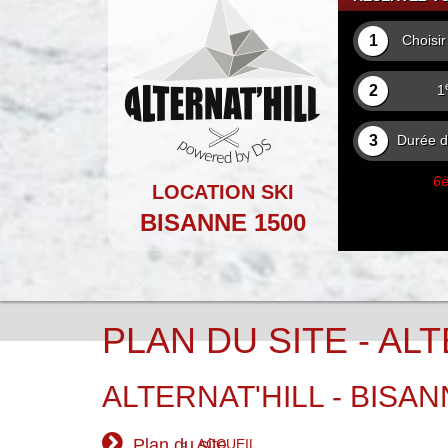
1
Choisi
2
1
3
Durée de
6è
LOCATION SKI
BISANNE 1500
PLAN DU SITE - ALT
ALTERNAT'HILL - BISANNE
Plan du site
ACCUEIL