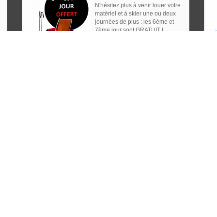
N'hésitez plus à venir louer votre
matériel et à skier une ou deux
journées de plus : les 6ème et
7ème jour sont GRATUIT !
Assistance Téléphonique
Un conseiller-glisse est à votre
disposition à tout moment au
téléphone pour vous guider ou
vous conseiller.
Un rense
04 
Les
73