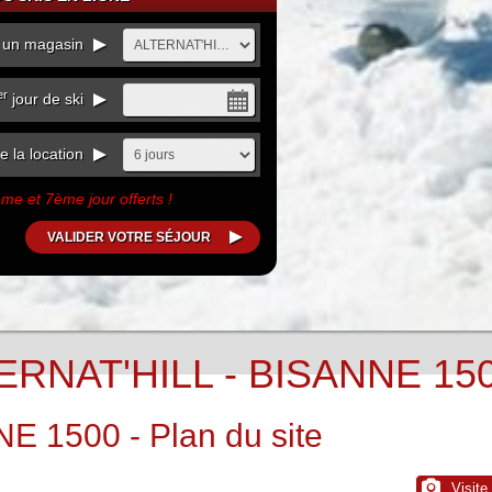
r un magasin
er
jour de ski
 la location
me et 7ème jour offerts !
ERNAT'HILL - BISANNE 15
 1500 - Plan du site
Visite 